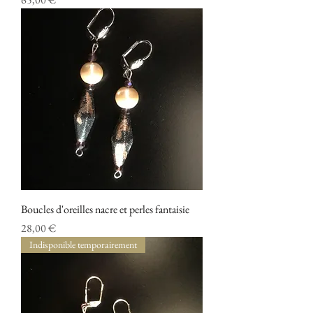
Boucles d'oreilles nacre et perles fantaisie
Prix
28,00 €
Indisponible temporairement