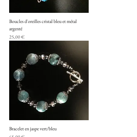
Boucles d'oreilles cristal bleu et métal
argenté
Prix
25,00 €
Bracelet en jaspe vert/bleu
Prix
65,00 €