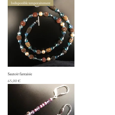
Indisponible temporairement
Sautoir fantaisie
Prix
65,00 €