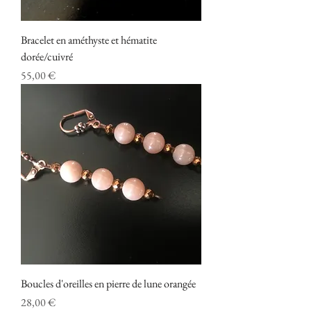
Bracelet en améthyste et hématite
dorée/cuivré
Prix
55,00 €
Boucles d'oreilles en pierre de lune orangée
Prix
28,00 €