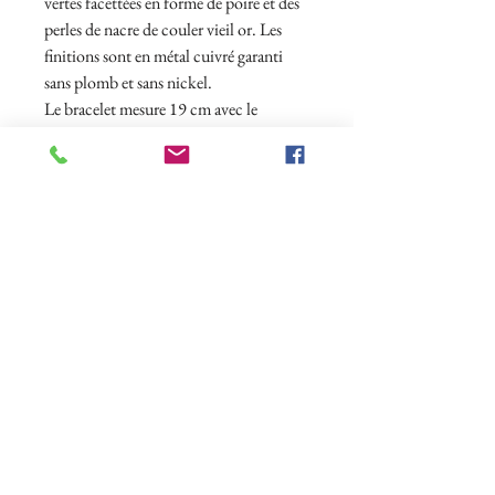
vertes facettées en forme de poire et des
perles de nacre de couler vieil or. Les
finitions sont en métal cuivré garanti
sans plomb et sans nickel.
Le bracelet mesure 19 cm avec le
fermoir en T.
Vous pouvez assortir le bracelet avec une
paire de boucles d'oreilles.
Abonnez-vous à notre newsletter