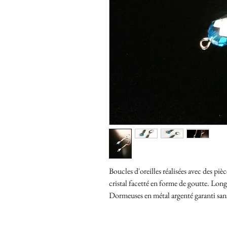
Boucles d'oreilles réalisées avec des piè
cristal facetté en forme de goutte. Lon
Dormeuses en métal argenté garanti san