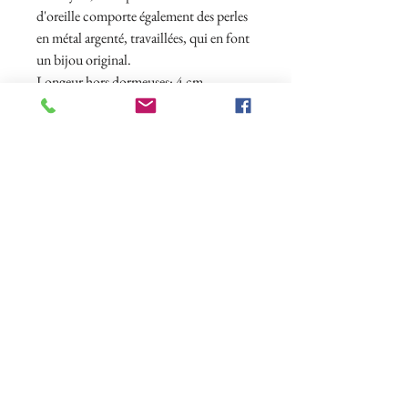
d'oreille comporte également des perles
en métal argenté, travaillées, qui en font
un bijou original.
Longeur hors dormeuses: 4 cm
Finitions en métal argenté garanti sans
plomb et sans nickel.
Abonnez-vous à notre newsletter